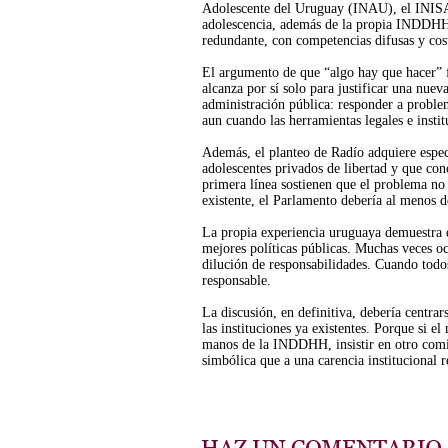
Adolescente del Uruguay (INAU), el INISA, 
adolescencia, además de la propia INDDHH.
redundante, con competencias difusas y cost
El argumento de que “algo hay que hacer” f
alcanza por sí solo para justificar una nueva
administración pública: responder a proble
aun cuando las herramientas legales e instit
Además, el planteo de Radío adquiere espec
adolescentes privados de libertad y que cono
primera línea sostienen que el problema no 
existente, el Parlamento debería al menos d
La propia experiencia uruguaya demuestra q
mejores políticas públicas. Muchas veces oc
dilución de responsabilidades. Cuando todo
responsable.
La discusión, en definitiva, debería centra
las instituciones ya existentes. Porque si e
manos de la INDDHH, insistir en otro comi
simbólica que a una carencia institucional r