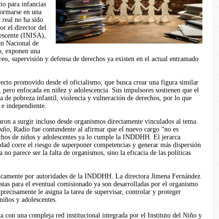
io para infancias
formarse en una
 real no ha sido
r el director del
lescente (INISA),
ón Nacional de
o, exponen una
eo, supervisión y defensa de derechos ya existen en el actual entramado
ecto promovido desde el oficialismo, que busca crear una figura similar
, pero enfocada en niñez y adolescencia. Sus impulsores sostienen que el
ia de pobreza infantil, violencia y vulneración de derechos, por lo que
a e independiente.
ron a surgir incluso desde organismos directamente vinculados al tema.
adio
, Radío fue contundente al afirmar que el nuevo cargo “no es
chos de niños y adolescentes ya lo cumple la INDDHH. El jerarca
idad corre el riesgo de superponer competencias y generar más dispersión
no parece ser la falta de organismos, sino la eficacia de las políticas
licamente por autoridades de la INDDHH. La directora Jimena Fernández
stas para el eventual comisionado ya son desarrolladas por el organismo
recisamente le asigna la tarea de supervisar, controlar y proteger
niños y adolescentes.
 con una compleja red institucional integrada por el Instituto del Niño y