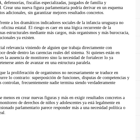
defensorías, fiscalías especializadas, juzgados de familia y
 Crear una nueva figura parlamentaria podría derivar en un esquema
os adicionales, sin garantizar mejores resultados concretos.
rente a los dramáticos indicadores sociales de la infancia uruguaya no
 oficina estatal. El riesgo es caer en una lógica recurrente de la
mas estructurales mediante más cargos, más organismos y más burocracia,
ucionales ya existen.
ial relevancia viniendo de alguien que trabaja directamente con
ce desde dentro las carencias reales del sistema. Si quienes están en
es la ausencia de monitoreo sino la necesidad de fortalecer lo ya
etenerse antes de avanzar en una estructura paralela.
ue la proliferación de organismos no necesariamente se traduce en
urre lo contrario: superposición de funciones, disputas de competencias y
s controlan, frecuentemente nadie termina siendo verdaderamente
rse menos en crear nuevas figuras y más en exigir resultados concretos a
l monitoreo de derechos de niños y adolescentes ya está legalmente en
sionado parlamentario parece responder más a una necesidad política o
eal.