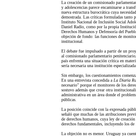
La creación de un comisionado parlamentar
y adolescencias parece encaminarse a trans
nueva estructura burocrática cuya necesidad
demostrada. Las críticas formuladas tanto po
Instituto Nacional de Inclusión Social Ado
Daniel Radío, como por la propia Instituci
Derechos Humanos y Defensoría del Puebl
objeción de fondo: las funciones de monitor
institucional.
El debate fue impulsado a partir de un proy
al comisionado parlamentario penitenciario
país enfrenta una situación crítica en mater
sería necesaria una institución especializad
Sin embargo, los cuestionamientos comenza
En una entrevista concedida a
La Diaria R
necesario” porque el monitoreo de los dere
sostuvo además que crear otra institucional
administrativa en un área donde el problema 
públicas.
La posición coincide con la expresada púb
señaló que muchas de las atribuciones previ
de derechos humanos, cuya ley de creación p
derechos fundamentales, incluyendo los de 
La objeción no es menor. Uruguay ya cuenta