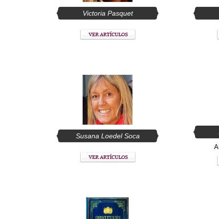
Victoria Pasquet
Susana Loedel Soca
A