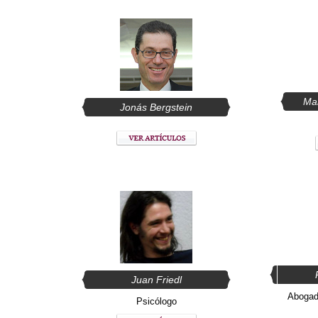
Mar
Jonás Bergstein
Juan Friedl
Abogado
Psicólogo