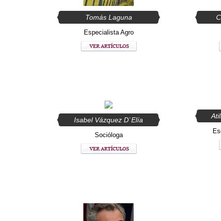
Tomás Laguna
C
Especialista Agro
Ati
Isabel Vázquez D`Elía
Esc
Socióloga