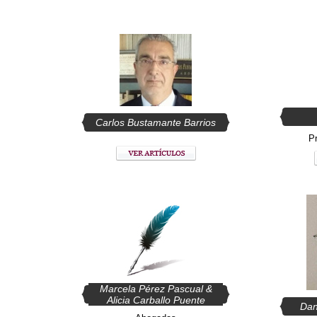
Carlos Bustamante Barrios
P
Marcela Pérez Pascual &
Alicia Carballo Puente
Dan