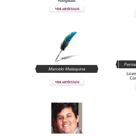
Abogadas
Ferna
Marcelo Malaquina
Licen
Com