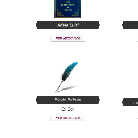
Adela Luisi
Flavio Beltrán
Fe
Ex Edil