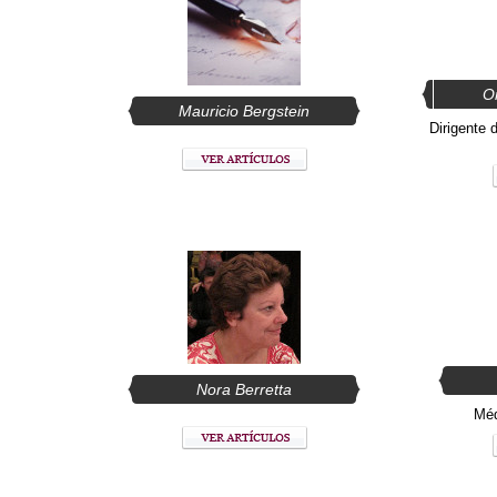
Or
Mauricio Bergstein
Dirigente
Nora Berretta
Méd