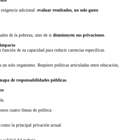
ente
 exigencia adicional:
evaluar resultados, no solo gasto
.
alen de la pobreza, sino de si
disminuyen sus privaciones
.
e impacto
 función de su capacidad para reducir carencias específicas.
 un solo organismo. Requiere políticas articuladas entre educación,
mapa de responsabilidades públicas
.
te
ón.
enos cuatro líneas de política:
como la principal privación actual.