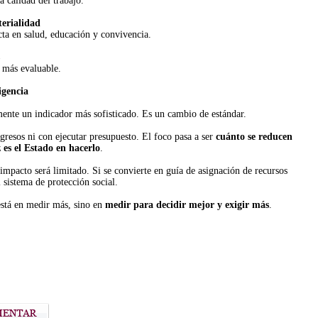
a calidad del trabajo.
terialidad
cta en salud, educación y convivencia.
 más evaluable.
igencia
ente un indicador más sofisticado. Es un cambio de estándar.
gresos ni con ejecutar presupuesto. El foco pasa a ser
cuánto se reducen
z es el Estado en hacerlo
.
impacto será limitado. Si se convierte en guía de asignación de recursos
l sistema de protección social.
stá en medir más, sino en
medir para decidir mejor y exigir más
.