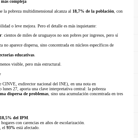
o más compleja
ue la pobreza multidimensional alcanza al
18,7% de la población
, con
bilidad o leve mejora. Pero el detalle es más inquietante:
r
: cientos de miles de uruguayos no son pobres por ingresos, pero sí
za no aparece dispersa, sino concentrada en núcleos específicos de
ectorias educativas
.
enos visible, pero más estructural.
y
e CINVE, exdirector nacional del INE), en una nota en
 lunes 27, aporta una clave interpretativa central: la pobreza
uma dispersa de problemas
, sino una acumulación concentrada en tres
18,5% del IPM
.
 hogares con carencias en años de escolarización.
, el
93%
está afectado.