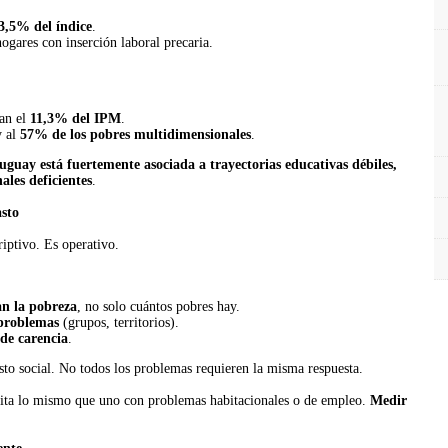
3,5% del índice
.
ogares con inserción laboral precaria.
tan el
11,3% del IPM
.
 al
57% de los pobres multidimensionales
.
uguay está fuertemente asociada a trayectorias educativas débiles,
ales deficientes
.
asto
riptivo. Es operativo.
an la pobreza
, no solo cuántos pobres hay.
 problemas
(grupos, territorios).
 de carencia
.
to social. No todos los problemas requieren la misma respuesta.
esita lo mismo que uno con problemas habitacionales o de empleo.
Medir