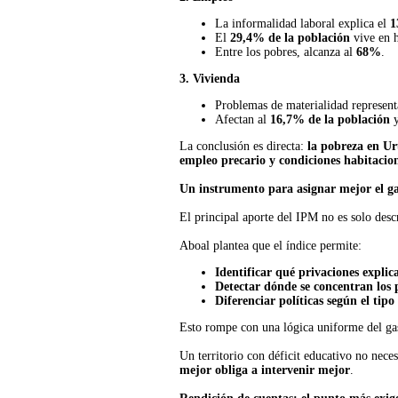
La informalidad laboral explica el
1
El
29,4% de la población
vive en h
Entre los pobres, alcanza al
68%
.
3. Vivienda
Problemas de materialidad represen
Afectan al
16,7% de la población
y
La conclusión es directa:
la pobreza en Ur
empleo precario y condiciones habitacion
Un instrumento para asignar mejor el g
El principal aporte del IPM no es solo desc
Aboal plantea que el índice permite:
Identificar qué privaciones explic
Detectar dónde se concentran los
Diferenciar políticas según el tipo
Esto rompe con una lógica uniforme del gas
Un territorio con déficit educativo no nec
mejor obliga a intervenir mejor
.