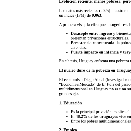
Evolución reciente: menos pobreza, per
Los datos más recientes (2025) muestran q
un índice (IPM) de
0,063
.
A primera vista, la cifra puede sugerir esta
Desacople entre ingreso y bienesta
presentan privaciones estructurales.
Persistencia concentrada
: la pobre
carencias.
Fuerte impacto en infancia y tray
En síntesis, Uruguay enfrenta una pobreza m
El núcleo duro de la pobreza en Urugua
El economista Diego Aboal (investigador d
“Econonía&Mercado” de
El País
del pasado
multidimensional en Uruguay
no es una s
grandes ejes:
1. Educación
Es la principal privación: explica el
El
48,2% de los uruguayos
vive en
Entre los pobres multidimensionales
2. Empleo