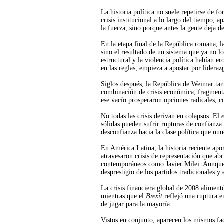
La historia política no suele repetirse de 
crisis institucional a lo largo del tiempo, 
la fuerza, sino porque antes la gente deja de
En la etapa final de la República romana, 
sino el resultado de un sistema que ya no l
estructural y la violencia política habían e
en las reglas, empieza a apostar por lidera
Siglos después, la República de Weimar tam
combinación de crisis económica, fragmenta
ese vacío prosperaron opciones radicales, c
No todas las crisis derivan en colapsos. El
sólidas pueden sufrir rupturas de confianza 
desconfianza hacia la clase política que nu
En América Latina, la historia reciente ap
atravesaron crisis de representación que a
contemporáneos como Javier Milei. Aunque d
desprestigio de los partidos tradicionales y
La crisis financiera global de 2008 aliment
mientras que el
Brexit
reflejó una ruptura e
de jugar para la mayoría.
Vistos en conjunto, aparecen los mismos fac