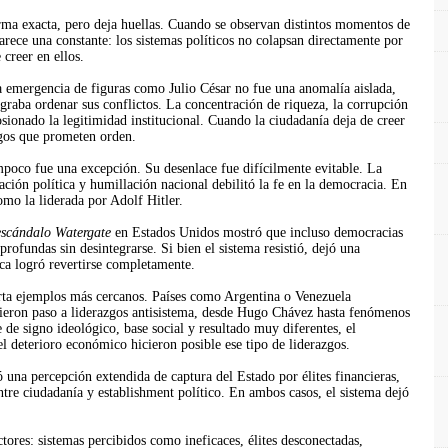
forma exacta, pero deja huellas. Cuando se observan distintos momentos de
aparece una constante: los sistemas políticos no colapsan directamente por
 creer en ellos.
la emergencia de figuras como Julio César no fue una anomalía aislada,
ograba ordenar sus conflictos. La concentración de riqueza, la corrupción
rosionado la legitimidad institucional. Cuando la ciudadanía deja de creer
zgos que prometen orden.
poco fue una excepción. Su desenlace fue difícilmente evitable. La
ción política y humillación nacional debilitó la fe en la democracia. En
omo la liderada por Adolf Hitler.
escándalo Watergate
en Estados Unidos mostró que incluso democracias
profundas sin desintegrarse. Si bien el sistema resistió, dejó una
nca logró revertirse completamente.
orta ejemplos más cercanos. Países como Argentina o Venezuela
brieron paso a liderazgos antisistema, desde Hugo Chávez hasta fenómenos
e signo ideológico, base social y resultado muy diferentes, el
 el deterioro económico hicieron posible ese tipo de liderazgos.
ó una percepción extendida de captura del Estado por élites financieras,
ntre ciudadanía y establishment político. En ambos casos, el sistema dejó
tores: sistemas percibidos como ineficaces, élites desconectadas,