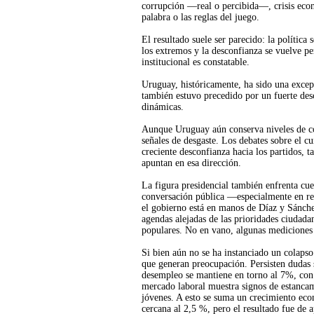
corrupción —real o percibida—, crisis econ
palabra o las reglas del juego.
El resultado suele ser parecido: la política
los extremos y la desconfianza se vuelve p
institucional es constatable.
Uruguay, históricamente, ha sido una excepc
también estuvo precedido por un fuerte desc
dinámicas.
Aunque Uruguay aún conserva niveles de conf
señales de desgaste. Los debates sobre el c
creciente desconfianza hacia los partidos, 
apuntan en esa dirección.
La figura presidencial también enfrenta cu
conversación pública —especialmente en red
el gobierno está en manos de Díaz y Sánchez
agendas alejadas de las prioridades ciudada
populares. No en vano, algunas mediciones
Si bien aún no se ha instanciado un colaps
que generan preocupación. Persisten dudas 
desempleo se mantiene en torno al 7%, con
mercado laboral muestra signos de estancami
jóvenes. A esto se suma un crecimiento ec
cercana al 2,5 %, pero el resultado fue de 