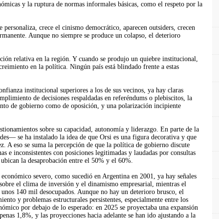
ómicas y la ruptura de normas informales básicas, como el respeto por la
 se personaliza, crece el cinismo democrático, aparecen outsiders, crecen
ermanente. Aunque no siempre se produce un colapso, el deterioro
ión relativa en la región. Y cuando se produjo un quiebre institucional,
reimiento en la política. Ningún país está blindado frente a estas
ianza institucional superiores a los de sus vecinos, ya hay claras
umplimiento de decisiones respaldadas en referéndums o plebiscitos, la
tanto de gobierno como de oposición, y una polarización incipiente
estionamientos sobre su capacidad, autonomía y liderazgo. En parte de la
es— se ha instalado la idea de que Orsi es una figura decorativa y que
. A eso se suma la percepción de que la política de gobierno discute
nas e inconsistentes con posiciones legitimadas y laudadas por consultas
 ubican la desaprobación entre el 50% y el 60%.
o económico severo, como sucedió en Argentina en 2001, ya hay señales
sobre el clima de inversión y el dinamismo empresarial, mientras el
 unos 140 mil desocupados. Aunque no hay un deterioro brusco, el
ento y problemas estructurales persistentes, especialmente entre los
onómico por debajo de lo esperado: en 2025 se proyectaba una expansión
apenas 1,8%, y las proyecciones hacia adelante se han ido ajustando a la