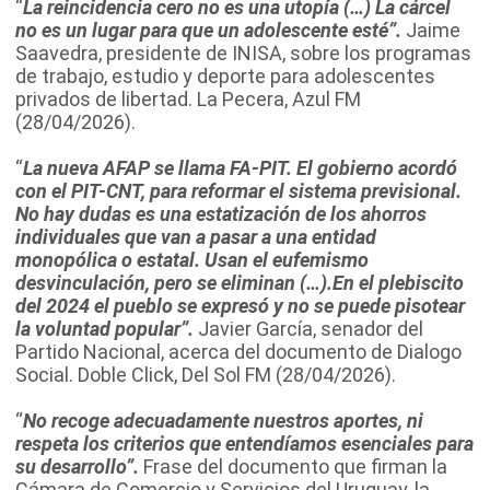
“
La reincidencia cero no es una utopía (…) La cárcel
no es un lugar para que un adolescente esté”.
Jaime
Saavedra, presidente de INISA, sobre los programas
de trabajo, estudio y deporte para adolescentes
privados de libertad. La Pecera, Azul FM
(28/04/2026).
“
La nueva AFAP se llama FA-PIT. El gobierno acordó
con el PIT-CNT, para reformar el sistema previsional.
No hay dudas es una estatización de los ahorros
individuales que van a pasar a una entidad
monopólica o estatal. Usan el eufemismo
desvinculación, pero se eliminan (…).En el plebiscito
del 2024 el pueblo se expresó y no se puede pisotear
la voluntad popular”.
Javier García, senador del
Partido Nacional, acerca del documento de Dialogo
Social. Doble Click, Del Sol FM (28/04/2026).
“
No recoge adecuadamente nuestros aportes, ni
respeta los criterios que entendíamos esenciales para
su desarrollo”.
Frase del documento que firman la
Cámara de Comercio y Servicios del Uruguay, la