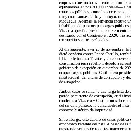
empresas constructoras —entre 2,3 millones
equivalentes a unos 700.000 dólares— a ca
contratos públicos, como los correspondient
irrigación Lomas de Ilo y al mejoramiento 
Moquegua. Además, la sentencia incluyó un
inhabilitación para ocupar cargos públicos 
Vizcarra, que fue presidente de Perú entre
destituido por el Congreso en 2020, tras ac
corrupción y otros escándalos.
Al día siguiente, ayer 27 de noviembre, la 
dictó condena contra Pedro Castillo, tambi
El fallo le impuso 11 años y cinco meses de
conspiración para rebelión, debido a su par
gobierno de excepción en diciembre de 2022
ocupar cargos públicos. Castillo era presi
institucional, denuncias de corrupción y dec
de autogolpe.
Ambos casos se suman a una larga lista de
patrón persistente de corrupción, crisis inst
condenas a Vizcarra y Castillo no solo repre
del sistema político, la vulnerabilidad inst
contexto histórico de impunidad.
Sin embargo, este cuadro de crisis polític
económico reciente del país. A pesar de la 
mostrando señales de robustez macroeconómi