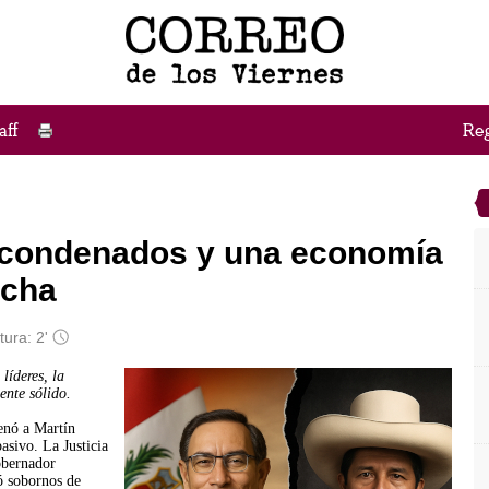
 condenados y una economía
rcha
tura: 2'
líderes, la
nte sólido.
enó a Martín
asivo. La Justicia
obernador
ó sobornos de