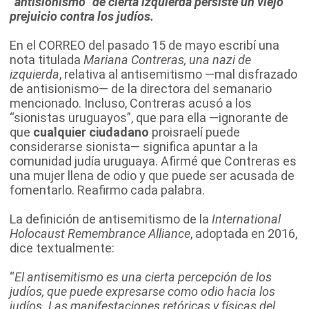
“antisionismo” de cierta izquierda persiste un viejo
prejuicio contra los judíos.
En el CORREO del pasado 15 de mayo escribí una
nota titulada
Mariana Contreras, una nazi de
izquierda
, relativa al antisemitismo —mal disfrazado
de antisionismo— de la directora del semanario
mencionado. Incluso, Contreras acusó a los
“sionistas uruguayos”, que para ella —ignorante de
que
cualquier ciudadano
proisraelí puede
considerarse sionista— significa apuntar a la
comunidad judía uruguaya. Afirmé que Contreras es
una mujer llena de odio y que puede ser acusada de
fomentarlo. Reafirmo cada palabra.
La definición de antisemitismo de la
International
Holocaust Remembrance Alliance
, adoptada en 2016,
dice textualmente:
“
El antisemitismo es una cierta percepción de los
judíos, que puede expresarse como odio hacia los
judíos. Las manifestaciones retóricas y físicas del