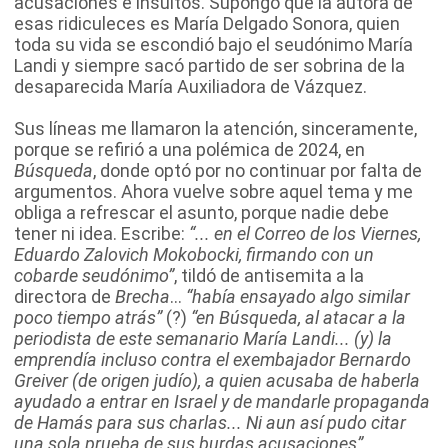
acusaciones e insultos. Supongo que la autora de
esas ridiculeces es María Delgado Sonora, quien
toda su vida se escondió bajo el seudónimo María
Landi y siempre sacó partido de ser sobrina de la
desaparecida María Auxiliadora de Vázquez.
Sus líneas me llamaron la atención, sinceramente,
porque se refirió a una polémica de 2024, en
Búsqueda
, donde optó por no continuar por falta de
argumentos. Ahora vuelve sobre aquel tema y me
obliga a refrescar el asunto, porque nadie debe
tener ni idea. Escribe:
“... en el Correo de los Viernes,
Eduardo Zalovich Mokobocki, firmando con un
cobarde seudónimo”
, tildó de antisemita a la
directora de
Brecha
...
“había ensayado algo similar
poco tiempo atrás”
(?)
“en Búsqueda, al atacar a la
periodista de este semanario María Landi... (y) la
emprendía incluso contra el exembajador Bernardo
Greiver (de origen judío), a quien acusaba de haberla
ayudado a entrar en Israel y de mandarle propaganda
de Hamás para sus charlas... Ni aun así pudo citar
una sola prueba de sus burdas acusaciones”
.