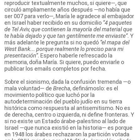
reproducir textualmente muchos, si quiere—, que
circuló ampliamente años después —no había que
ser 007 para verlo—, María le agradece al embajador
en Israel haber recibido en su domicilio
“4 paquetes
de Tel Aviv, que contienen la mayoría del material que
te había dejado y que tan gentilmente me enviaste”
. Y
más adelante le pregunta si no quedó
“el mapa del
West Bank... porque realmente lo preciso para mi
presentación”
. Espero haberle refrescado la
memoria, doña María. Si quiere, puedo enviarle o
publicar los emails completos por fecha.
Sobre el sionismo, dada la confusión tremenda —o
mala voluntad— de
Brecha,
definámoslo: es el
movimiento político que luchó por la
autodeterminación del pueblo judío en su tierra
histórica como respuesta al antisemitismo. No es
de derecha, centro o izquierda, ni define fronteras. Y
si no existe un Estado árabe-palestino al lado de
Israel —que nunca existió en la historia— es porque
en 1948 los árabes rechazaron la partición votada