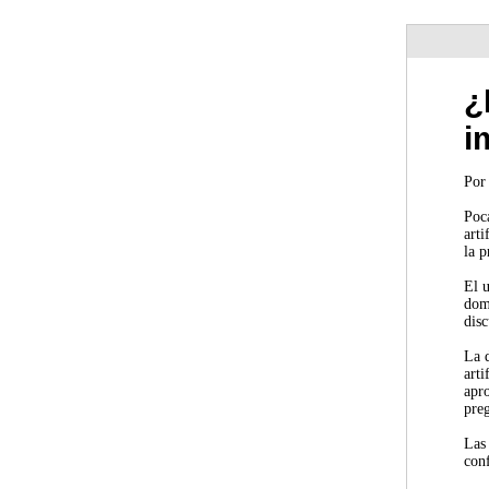
¿
i
Por 
Poca
arti
la p
El 
domi
disc
La d
arti
apr
preg
Las
conf