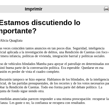
Imprimir
Estamos discutiendo lo
mportante?
Alicia Quagliata
s veces coinciden tantos anuncios en tan pocos días. Seguridad, inteligencia
ficial aplicada a la investigación de delitos, una Rendición de Cuentas con foco 
rimera infancia, políticas de vivienda, integración barrial y políticas sociales.
uso de vehículos blindados Mamba para apoyar el patrullaje en determinadas zo
nó buena parte de la conversación política. Era esperable. Quedarse en esa
usión es perder de vista el cuadro completo.
iscusión tampoco se hizo esperar. Hablamos de los blindados, de la inteligenci
ficial, de las partidas presupuestales, de los recortes y de los votos necesarios pa
obar la Rendición de Cuentas. Todo eso forma parte del debate político. La
unta de fondo sigue siendo otra.
 medidas anunciadas parecen responder a una misma preocupación: recuperar la
ianza. Les guste o no, la confianza se recupera con resultados.