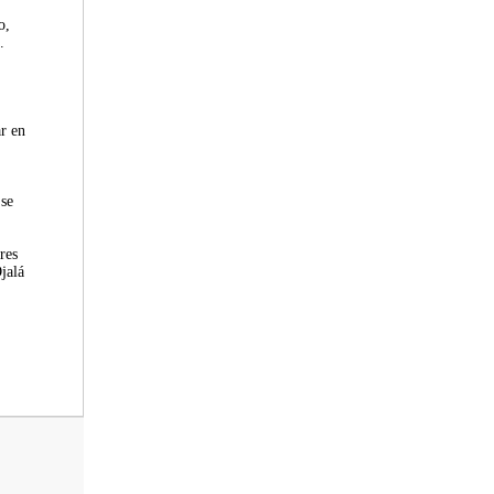
o,
.
r en
 se
res
jalá