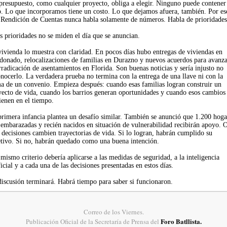
presupuesto, como cualquier proyecto, obliga a elegir. Ninguno puede contener
o. Lo que incorporamos tiene un costo. Lo que dejamos afuera, también. Por es
 Rendición de Cuentas nunca habla solamente de números. Habla de prioridades
s prioridades no se miden el día que se anuncian.
vivienda lo muestra con claridad. En pocos días hubo entregas de viviendas en
donado, relocalizaciones de familias en Durazno y nuevos acuerdos para avanza
rradicación de asentamientos en Florida. Son buenas noticias y sería injusto no
nocerlo. La verdadera prueba no termina con la entrega de una llave ni con la
ma de un convenio. Empieza después: cuando esas familias logran construir un
yecto de vida, cuando los barrios generan oportunidades y cuando esos cambios
ienen en el tiempo.
primera infancia plantea un desafío similar. También se anunció que 1.200 hoga
embarazadas y recién nacidos en situación de vulnerabilidad recibirán apoyo. O
 decisiones cambien trayectorias de vida. Si lo logran, habrán cumplido su
etivo. Si no, habrán quedado como una buena intención.
mismo criterio debería aplicarse a las medidas de seguridad, a la inteligencia
ficial y a cada una de las decisiones presentadas en estos días.
discusión terminará. Habrá tiempo para saber si funcionaron.
Correo de los Viernes.
Foro Batllista.
Publicación Oficial de la Secretaría de Prensa del