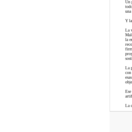
Un 
tod
una
Y la
La 
Mal
la e
reco
fir
pro
sost
La 
con 
esas
obj
Ese 
arti
La 