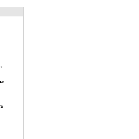
en
nas
a
ra