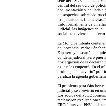
sede del PSOE en la calle Fe
central del servicio de policí
documentación vinculada a o
de sospechas sobre obstrucci
irregularidades financieras.
trató formalmente de un all
judicial, las imágenes de la 
socialista tuvieron un efecto
La Moncloa intenta contener
de inocencia. Pedro Sánchez 
Zapatero y descartó cualquie
condena judicial. Pero puerta
postergación de la declaraci
aguas: las empeoró. En el of
prolonga “el calvario” políti
paraliza la agenda gubernam
El problema para Sánchez es 
judicial y se convirtió en un
Los socios del PSOE comenza
reclamaron explicaciones “rá
ERC, Junts y el PNV deslizan