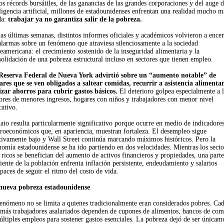
os récords bursátiles, de las ganancias de las grandes corporaciones y del auge d
ligencia artificial, millones de estadounidenses enfrentan una realidad mucho m
da:
trabajar ya no garantiza salir de la pobreza.
as últimas semanas, distintos informes oficiales y académicos volvieron a ence
alarmas sobre un fenómeno que atraviesa silenciosamente a la sociedad
eamericana: el crecimiento sostenido de la inseguridad alimentaria y la
olidación de una pobreza estructural incluso en sectores que tienen empleo.
Reserva Federal de Nueva York advirtió sobre un “aumento notable” de
ares que se ven obligados a saltear comidas, recurrir a asistencia alimentar
lizar ahorros para cubrir gastos básicos.
El deterioro golpea especialmente a 
tores de menores ingresos, hogares con niños y trabajadores con menor nivel
cativo.
ato resulta particularmente significativo porque ocurre en medio de indicadore
roeconómicos que, en apariencia, muestran fortaleza. El desempleo sigue
ativamente bajo y Wall Street continúa marcando máximos históricos. Pero la
omía estadounidense se ha ido partiendo en dos velocidades. Mientras los secto
ricos se benefician del aumento de activos financieros y propiedades, una parte
iente de la población enfrenta inflación persistente, endeudamiento y salarios
paces de seguir el ritmo del costo de vida.
nueva pobreza estadounidense
fenómeno no se limita a quienes tradicionalmente eran considerados pobres. Ca
 más trabajadores asalariados dependen de cupones de alimentos, bancos de com
ltiples empleos para sostener gastos esenciales. La pobreza dejó de ser únicam