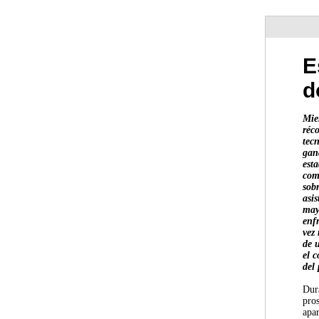
E
d
Mie
réco
tec
gan
est
com
sob
asi
may
enf
vez 
de 
el c
del 
Dur
pros
apa