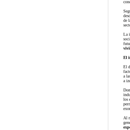
con
Segú
desd
de 
sect
La 
soci
fut
viv
El 
El d
fact
a la
a iz
Don
indu
los
perm
exor
Al m
gen
exp