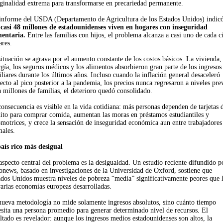
ginalidad extrema para transformarse en precariedad permanente.
informe del USDA (Departamento de Agricultura de los Estados Unidos) indic
e
casi 48 millones de estadounidenses viven en hogares con inseguridad
mentaria.
Entre las familias con hijos, el problema alcanza a casi uno de cada c
ares.
ituación se agrava por el aumento constante de los costos básicos. La vivienda, 
gía, los seguros médicos y los alimentos absorbieron gran parte de los ingresos
liares durante los últimos años. Incluso cuando la inflación general desaceleró
ecto al pico posterior a la pandemia, los precios nunca regresaron a niveles pre
 millones de familias, el deterioro quedó consolidado.
onsecuencia es visible en la vida cotidiana: más personas dependen de tarjetas 
dito para comprar comida, aumentan las moras en préstamos estudiantiles y
motrices, y crece la sensación de inseguridad económica aun entre trabajadores
males.
país rico más desigual
specto central del problema es la desigualdad. Un estudio reciente difundido p
onews, basado en investigaciones de la Universidad de Oxford, sostiene que
ados Unidos muestra niveles de pobreza “media” significativamente peores que 
arias economías europeas desarrolladas.
nueva metodología no mide solamente ingresos absolutos, sino cuánto tiempo
esita una persona promedio para generar determinado nivel de recursos. El
ltado es revelador: aunque los ingresos medios estadounidenses son altos, la