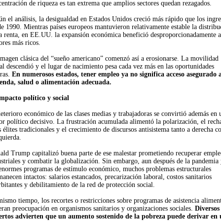
centración de riqueza es tan extrema que amplios sectores quedan rezagados.
n el análisis, la desigualdad en Estados Unidos creció más rápido que los ingre
e 1990. Mientras países europeos mantuvieron relativamente estable la distribu
la renta, en EE.UU. la expansión económica benefició desproporcionadamente a
ores más ricos.
imagen clásica del “sueño americano” comenzó así a erosionarse. La movilidad
al descendió y el lugar de nacimiento pesa cada vez más en las oportunidades
uras.
En numerosos estados, tener empleo ya no significa acceso asegurado 
ienda, salud o alimentación adecuada.
impacto político y social
eterioro económico de las clases medias y trabajadoras se convirtió además en 
or político decisivo. La frustración acumulada alimentó la polarización, el rech
s élites tradicionales y el crecimiento de discursos antisistema tanto a derecha 
quierda.
ald Trump capitalizó buena parte de ese malestar prometiendo recuperar emple
striales y combatir la globalización. Sin embargo, aun después de la pandemia
 enormes programas de estímulo económico, muchos problemas estructurales
anecen intactos: salarios estancados, precarización laboral, costos sanitarios
bitantes y debilitamiento de la red de protección social.
ismo tiempo, los recortes o restricciones sobre programas de asistencia alimen
eran preocupación en organismos sanitarios y organizaciones sociales.
Diversos
ertos advierten que un aumento sostenido de la pobreza puede derivar en