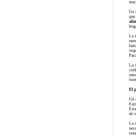
mar
Un 
qu
ali
hog
La s
ener
fami
resp
Para
La c
cré
auto
for
El 
Un a
Eur
Est
de v
La 
nec
resu