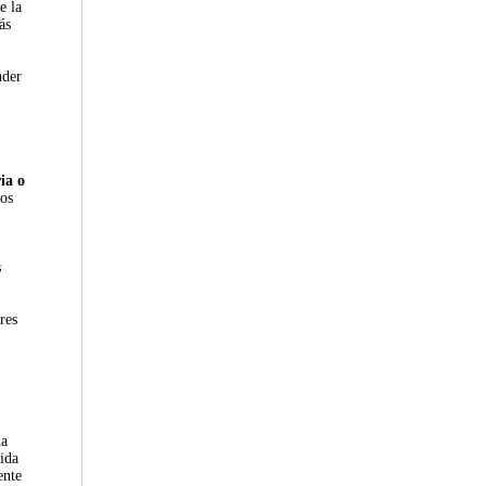
e la
ás
nder
ia o
los
s
res
da
ida
ente