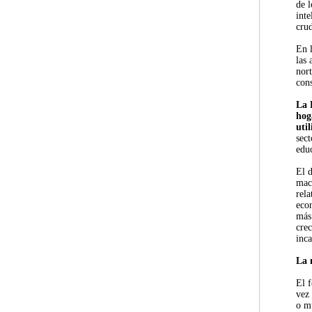
de l
inte
cru
En l
las 
nort
cons
La 
hog
uti
sec
edu
El d
mac
rel
econ
más 
crec
inca
La 
El 
vez
o mú