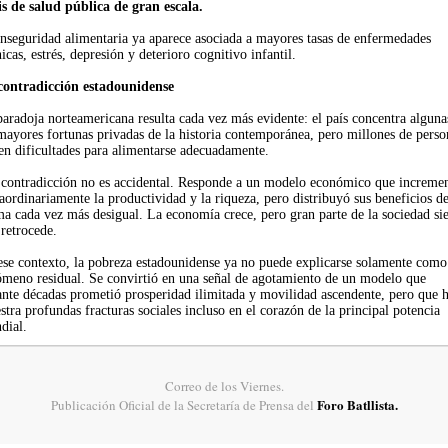
sis de salud pública de gran escala.
inseguridad alimentaria ya aparece asociada a mayores tasas de enfermedades
icas, estrés, depresión y deterioro cognitivo infantil.
contradicción estadounidense
aradoja norteamericana resulta cada vez más evidente: el país concentra alguna
mayores fortunas privadas de la historia contemporánea, pero millones de perso
en dificultades para alimentarse adecuadamente.
 contradicción no es accidental. Responde a un modelo económico que increme
aordinariamente la productividad y la riqueza, pero distribuyó sus beneficios d
ma cada vez más desigual. La economía crece, pero gran parte de la sociedad si
retrocede.
ese contexto, la pobreza estadounidense ya no puede explicarse solamente como
ómeno residual. Se convirtió en una señal de agotamiento de un modelo que
ante décadas prometió prosperidad ilimitada y movilidad ascendente, pero que 
tra profundas fracturas sociales incluso en el corazón de la principal potencia
dial.
Correo de los Viernes.
Foro Batllista.
Publicación Oficial de la Secretaría de Prensa del