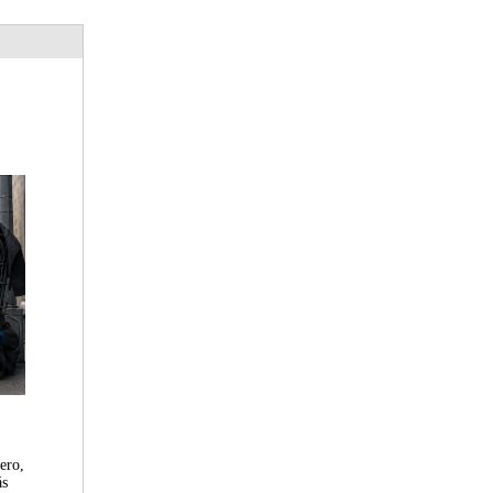
ero,
ás