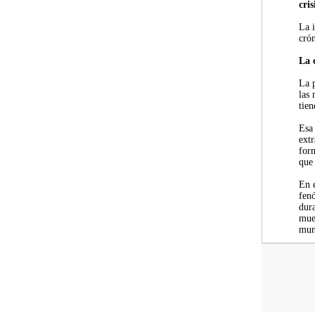
cri
La 
crón
La 
La p
las 
tien
Esa
extr
for
que 
En 
fen
dur
mues
mun