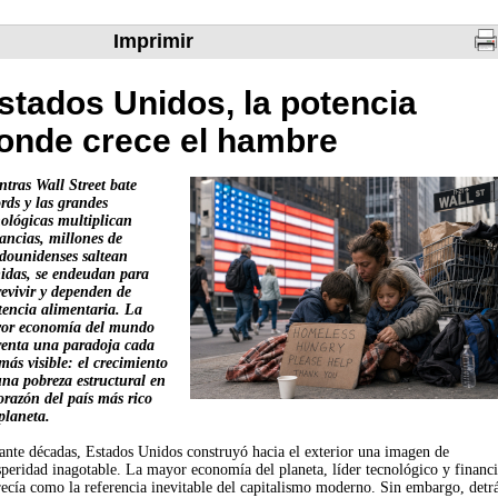
Imprimir
stados Unidos, la potencia
onde crece el hambre
ntras Wall Street bate
rds y las grandes
nológicas multiplican
ancias, millones de
adounidenses saltean
idas, se endeudan para
revivir y dependen de
stencia alimentaria. La
or economía del mundo
renta una paradoja cada
más visible: el crecimiento
una pobreza estructural en
orazón del país más rico
planeta.
ante décadas, Estados Unidos construyó hacia el exterior una imagen de
peridad inagotable. La mayor economía del planeta, líder tecnológico y financi
recía como la referencia inevitable del capitalismo moderno. Sin embargo, detr