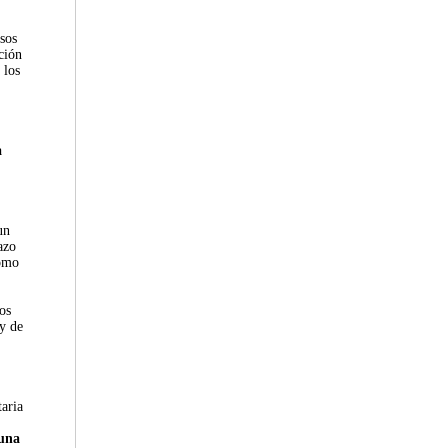
sos
ción
 los
a
un
azo
como
os
 y de
taria
 una