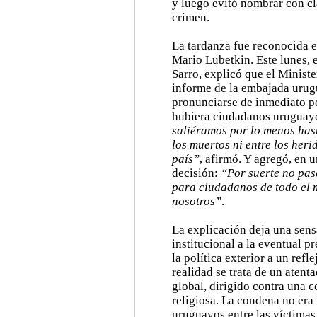
y luego evitó nombrar con cl
crimen.
La tardanza fue reconocida e
Mario Lubetkin. Este lunes, 
Sarro, explicó que el Ministe
informe de la embajada urugu
pronunciarse de inmediato po
hubiera ciudadanos uruguayos
saliéramos por lo menos hast
los muertos ni entre los her
país”
, afirmó. Y agregó, en 
decisión:
“Por suerte no pas
para ciudadanos de todo el
nosotros”
.
La explicación deja una sen
institucional a la eventual 
la política exterior a un ref
realidad se trata de un atent
global, dirigido contra una 
religiosa. La condena no er
uruguayos entre las víctimas