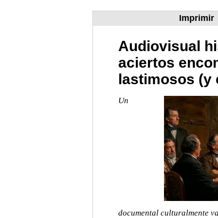
Imprimir
Audiovisual his
aciertos enco
lastimosos (y 
Un
documental culturalmente val