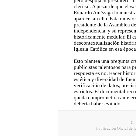
pero despoja al presbítero J
clerical. A pesar de que el
we
Eduardo Amézaga lo muestra c
aparece sin ella. Esta omisió
presidente de la Asamblea de 
independencia, y su represe
históricamente medular. El c
descontextualización históric
Iglesia Católica en esa época
Esto plantea una pregunta cr
publicistas talentosos para p
respuesta es no. Hacer histo
estética y diversidad de fuen
verificación de datos, precisi
estrictos. El documental reco
queda comprometida ante err
debería haber evitado.
Cor
Publicación Oficial de l