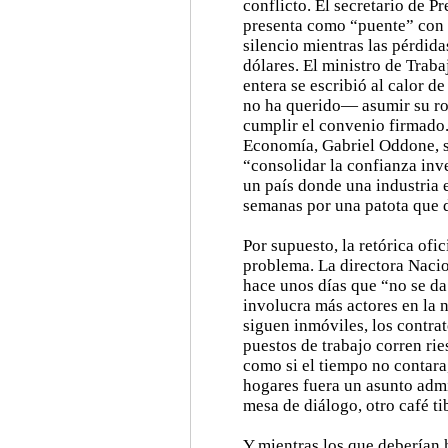
conflicto. El secretario de P
presenta como “puente” con l
silencio mientras las pérdid
dólares. El ministro de Traba
entera se escribió al calor d
no ha querido— asumir su rol
cumplir el convenio firmado. 
Economía, Gabriel Oddone, s
“consolidar la confianza inv
un país donde una industria 
semanas por una patota que
Por supuesto, la retórica ofi
problema. La directora Nacio
hace unos días que “no se da
involucra más actores en la 
siguen inmóviles, los contra
puestos de trabajo corren ri
como si el tiempo no contara
hogares fuera un asunto admi
mesa de diálogo, otro café t
Y mientras los que deberían