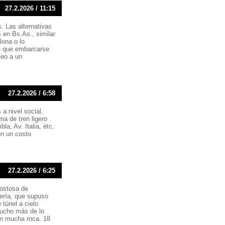
27.2.2026 / 11:15
. Las alternativas
en Bs.As., similar
lona o lo
e que embarcarse
veo a un
27.2.2026 / 6:58
a nivel social,
ma de tren ligero
a, Av. Italia, étc,
on un costo
27.2.2026 / 6:25
costosa de
ería, que supuso
 túnel a cielo
mucho más de lo
on mucha roca. 18