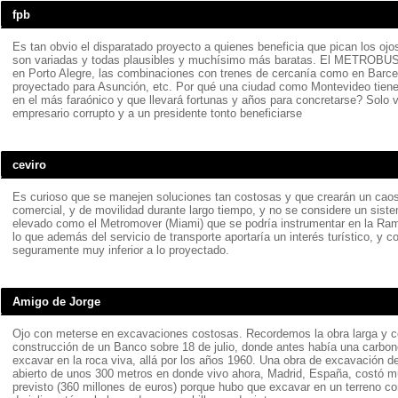
fpb
Es tan obvio el disparatado proyecto a quienes beneficia que pican los ojos
son variadas y todas plausibles y muchísimo más baratas. El METROBUS 
en Porto Alegre, las combinaciones con trenes de cercanía como en Barce
proyectado para Asunción, etc. Por qué una ciudad como Montevideo tien
en el más faraónico y que llevará fortunas y años para concretarse? Solo 
empresario corrupto y a un presidente tonto beneficiarse
ceviro
Es curioso que se manejen soluciones tan costosas y que crearán un caos 
comercial, y de movilidad durante largo tiempo, y no se considere un siste
elevado como el Metromover (Miami) que se podría instrumentar en la Rambl
lo que además del servicio de transporte aportaría un interés turístico, y c
seguramente muy inferior a lo proyectado.
Amigo de Jorge
Ojo con meterse en excavaciones costosas. Recordemos la obra larga y 
construcción de un Banco sobre 18 de julio, donde antes había una carbon
excavar en la roca viva, allá por los años 1960. Una obra de excavación de
abierto de unos 300 metros en donde vivo ahora, Madrid, España, costó 
previsto (360 millones de euros) porque hubo que excavar en un terreno c