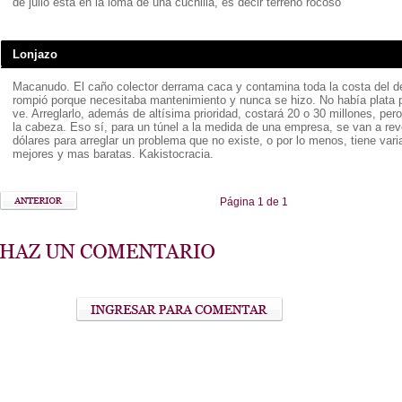
de julio está en la loma de una cuchilla, es decir terreno rocoso
Lonjazo
Macanudo. El caño colector derrama caca y contamina toda la costa del 
rompió porque necesitaba mantenimiento y nunca se hizo. No había plata 
ve. Arreglarlo, además de altísima prioridad, costará 20 o 30 millones, pero
la cabeza. Eso sí, para un túnel a la medida de una empresa, se van a re
dólares para arreglar un problema que no existe, o por lo menos, tiene var
mejores y mas baratas. Kakistocracia.
Página 1 de 1