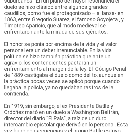
suburbanos. En un plano de mayor resonancia el
duelo se hizo clásico entre algunos grandes
caudillos, como fue el protagonizado – a lanza- en
1863, entre Gregorio Suárez, el famoso Goyojeta , y
Timoteo Aparicio, que al modo medieval se
enfrentaron ante la mirada de sus ejércitos.
El honor se ponía por encima de la vida y el valor
personal era un deber irrenunciable. En la vida
política se hizo también práctica que ante un
agravio, los contendientes pactaran un
enfrentamiento al margen de la ley. El Código Penal
de 1889 castigaba el duelo como delito, aunque en
la práctica pocas veces se aplicó porque cuando
llegaba la policía, ya no quedaban rastros de la
contienda.
En 1919, sin embargo, el ex Presidente Batlle y
Ordóñez mató en un duelo a Washington Beltrán,
director del diario “El País”, a raíz de un duro
intercambio epistolar que derivó en lo personal. Esta
vez hubo consecuencias y el propio Batlle estuvo